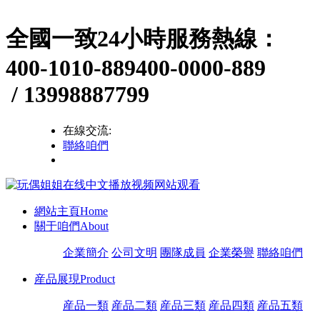
全國一致24小時服務熱線：
400-1010-889
400-0000-889
/ 13998887799
在線交流:
聯絡咱們
網站主頁
Home
關于咱們
About
企業簡介
公司文明
團隊成員
企業榮譽
聯絡咱們
産品展現
Product
産品一類
産品二類
産品三類
産品四類
産品五類