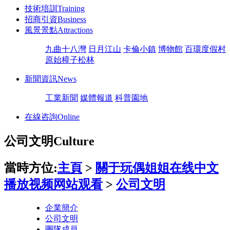
技術培訓
Training
招商引資
Business
風景景點
Attractions
九曲十八灣
日月江山
卡倫小鎮
博物館
百環度假村
原始樟子松林
新聞資訊
News
工業新聞
媒體報道
科普園地
在線咨詢
Online
公司文明
Culture
當時方位:
主頁
>
關于玩偶姐姐在线中文
播放视频网站观看
>
公司文明
企業簡介
公司文明
團隊成員