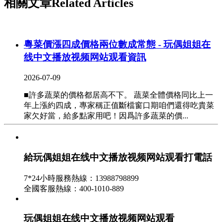
相關文章
Related Articles
粵菜價漲四成價格兩位數成常態 - 玩偶姐姐在
线中文播放视频网站观看資訊
2026-07-09
■許多蔬菜的價格都居高不下。 蔬菜全體價格同比上一
年上漲約四成，專家稱正值斷檔窗口期咱們還得吃貴菜
家欠好當，給多點家用吧！因爲許多蔬菜的價...
玩偶姐姐在线中文播放视频网站观看記者查
詢“蒜你狠”贏家 這一季至少賺600萬
給玩偶姐姐在线中文播放视频网站观看打電話
2026-07-08
7*24小時服務熱線：13988798899
4月12日正午，濟南市民王先生在省會曆山路一家包子鋪
全國客服熱線：400-1010-889
用餐時，此前免費供給的大蒜被要求按1頭1元錢付費。
此刻，該市棋盤小區農貿商場內，大蒜的價格...
玩偶姐姐在线中文播放视频网站观看