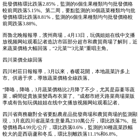
批發價格環比跌落2.85%，監測的6個生果種類均勻批發價格
較前周跌落5.15%。第二周，要點監測的30個蔬菜種類均勻批
發價格環比跌落8.81%，監測的6個生果種類均勻批發價格較
前周跌落3.88%。
而魯北晚報報導，濱州商場，4月13日，玩偶姐姐在线中文播
放视频网站观看記者造訪市區部分超市和農貿商場了解到，近
來蔬菜價格大幅回落，“2元菜”“3元菜”重唱主角。
四川菜價全線回落
四川村莊日報報導，3月以來，春暖花開，本地蔬菜許多上
市。供過于求，導致蔬菜價格全線跌落。
“降咯，降咯，3月蔬菜價格比2月降了不少，尤其是蒜薹等蔬
菜，瞬間從貴族菜變爲布衣菜了。”成都市經天路菜商場菜販
李成有告知玩偶姐姐在线中文播放视频网站观看記者。
四川省商務廳對全省要點農産品批發商場和農貿商場的監測顯
現，3月底四川省蔬菜生意量爲2310萬公斤，環比跌落7%。批
發價格爲4.99元/公斤，環比跌落0.6%，監測的30種蔬菜跌幅
較大的是西葫蘆和冬瓜，環比別離跌落11.1%和6.8%。