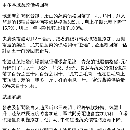
更多區域蔬菜價格回落
環渤海新聞網音訊，唐山的蔬菜價格回落了，4月13日，列入
監測的16種蔬菜均勻零價格格爲3.69元，與上星期比較下降了
15.7%，與上一年同期比較上漲了10.3%。
央廣網甯波4月12日音訊，跟著氣候好轉及供給量添加，近期
甯波的菜價，尤其是葉菜的價格開端“退燒”，並逐漸回落，估
計到五一前降回歸正常。
甯波蔬菜批發商場副總經理張富足說，青菜的批發價格從2元/
斤降到了1元/斤，此外，芹菜、茄子、長瓜等蔬菜的價格也跌
落了百分之三十到百分之四十。“尤其是毛筍，現在是毛筍上
市頂峰，差的一塊多一斤，好的兩塊一斤。”甯波蔬菜供給量
80%來自于外地 。
威望解讀
發改委新聞發言人趙辰昕13日表明，跟著氣候好轉、氣溫上
升，蔬菜成長速度將會加速，區域間分配也會愈加順利，商場
供給量將明顯添加，估計4月中旬往後蔬菜價格將逐漸下降。