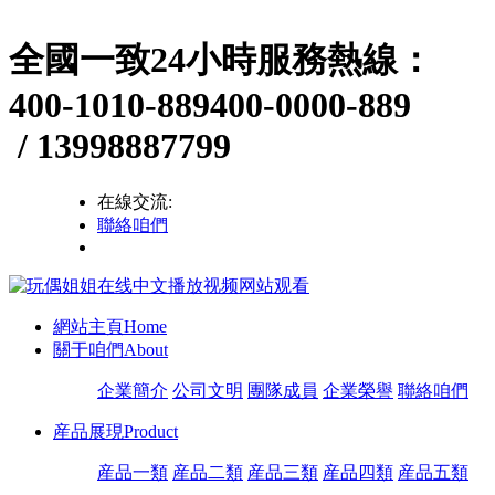
全國一致24小時服務熱線：
400-1010-889
400-0000-889
/ 13998887799
在線交流:
聯絡咱們
網站主頁
Home
關于咱們
About
企業簡介
公司文明
團隊成員
企業榮譽
聯絡咱們
産品展現
Product
産品一類
産品二類
産品三類
産品四類
産品五類