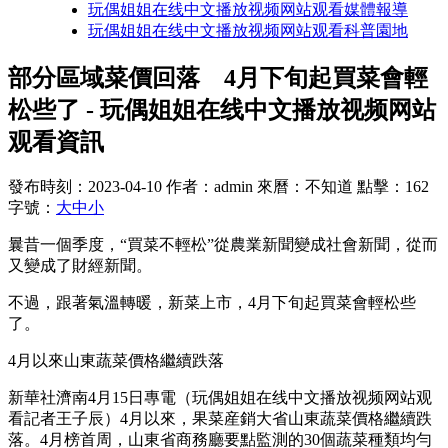
玩偶姐姐在线中文播放视频网站观看媒體報導
玩偶姐姐在线中文播放视频网站观看科普園地
部分區域菜價回落 4月下旬起買菜會輕
松些了 - 玩偶姐姐在线中文播放视频网站
观看資訊
發布時刻：2023-04-10
作者：admin
來曆：不知道
點擊：162
字號：
大
中
小
曩昔一個季度，“買菜不輕松”從農業新聞變成社會新聞，從而
又變成了財經新聞。
不過，跟著氣溫轉暖，新菜上市，4月下旬起買菜會輕松些
了。
4月以來山東蔬菜價格繼續跌落
新華社濟南4月15日專電（玩偶姐姐在线中文播放视频网站观
看記者王子辰）4月以來，果菜産銷大省山東蔬菜價格繼續跌
落。4月榜首周，山東省商務廳要點監測的30個蔬菜種類均勻