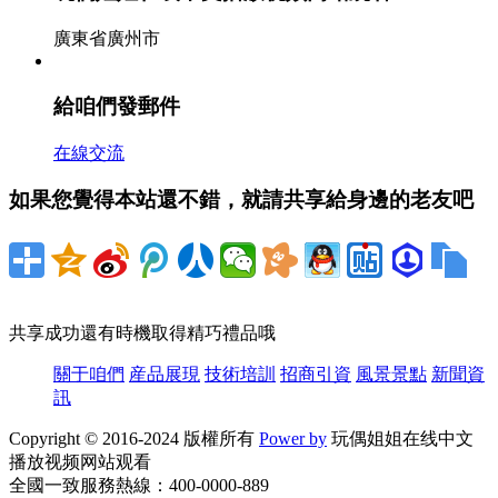
部分區域菜價回落 4月下旬起買菜會輕松些了
廣東省廣州市
- 玩偶姐姐在线中文播放视频网站观看資訊
2026-07-07
給咱們發郵件
曩昔一個季度，買菜不輕松從農業新聞變成社會新聞，
從而又變成了財經新聞。 不過，跟著氣溫轉暖，新菜上
在線交流
市，4月下旬起買菜會輕松些了。 4月以來山東...
如果您覺得本站還不錯，就請共享給身邊的老友吧
廢物敞開＂飛翔方法＂ 天津生態城新推環保工
業 - 玩偶姐姐在线中文播放视频网站观看資訊
2026-07-06
共享成功還有時機取得精巧禮品哦
吹一股風，廢物以每秒25米的速度，就通過地下管道飛
到中心搜集站。最近，國內規劃規劃最大的廢物力量運
關于咱們
産品展現
技術培訓
招商引資
風景景點
新聞資
送體系在中新天津生態城正式投入運用，其間...
訊
Copyright © 2016-2024 版權所有
Power by
玩偶姐姐在线中文
播放视频网站观看
全國一致服務熱線：400-0000-889