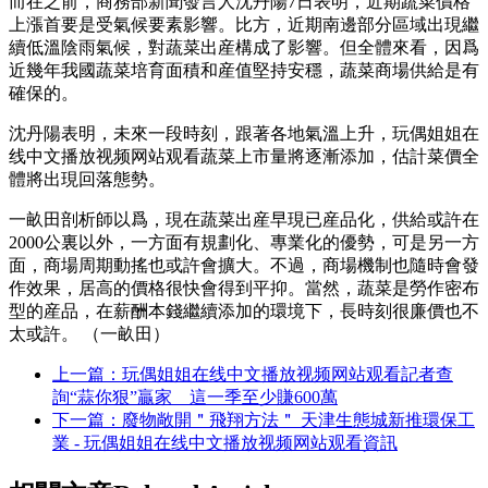
而在之前，商務部新聞發言人沈丹陽7日表明，近期蔬菜價格
上漲首要是受氣候要素影響。比方，近期南邊部分區域出現繼
續低溫陰雨氣候，對蔬菜出産構成了影響。但全體來看，因爲
近幾年我國蔬菜培育面積和産值堅持安穩，蔬菜商場供給是有
確保的。
沈丹陽表明，未來一段時刻，跟著各地氣溫上升，玩偶姐姐在
线中文播放视频网站观看蔬菜上市量將逐漸添加，估計菜價全
體將出現回落態勢。
一畝田剖析師以爲，現在蔬菜出産早現已産品化，供給或許在
2000公裏以外，一方面有規劃化、專業化的優勢，可是另一方
面，商場周期動搖也或許會擴大。不過，商場機制也隨時會發
作效果，居高的價格很快會得到平抑。當然，蔬菜是勞作密布
型的産品，在薪酬本錢繼續添加的環境下，長時刻很廉價也不
太或許。 （一畝田）
上一篇：玩偶姐姐在线中文播放视频网站观看記者查
詢“蒜你狠”贏家 這一季至少賺600萬
下一篇：廢物敞開＂飛翔方法＂ 天津生態城新推環保工
業 - 玩偶姐姐在线中文播放视频网站观看資訊