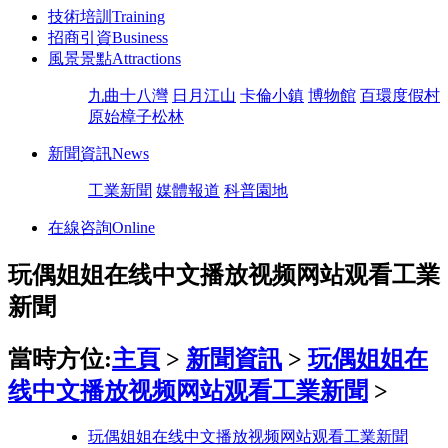
技術培訓
Training
招商引資
Business
風景景點
Attractions
九曲十八灣
日月江山
卡倫小鎮
博物館
百環度假村
原始樟子松林
新聞資訊
News
工業新聞
媒體報道
科普園地
在線咨詢
Online
玩偶姐姐在线中文播放视频网站观看工業
新聞
當時方位:
主頁
>
新聞資訊
>
玩偶姐姐在
线中文播放视频网站观看工業新聞
>
玩偶姐姐在线中文播放视频网站观看工業新聞